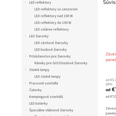
Súvis
LED reflektory
LED reflektory so senzorom
LED reflektory nad 100 W
LED reflektory do 100 W
LED solárne reflektory
LED žiarovky
LED závitové žiarovky
LED bodové žiarovky
Záve
Príslušenstvo pre žiarovky
panel
Rámiky pre GU10 bodové žiarovky
strop
Stolné lampy
LED stolné lampy
od €5,
Pracovné svietidlá
DPH
€
od
Čelovky
Jednot
od €7,0
Kempingové svietidlá
cena:
LED baterky
Záves
Špeciálne vláknové žiarovky
panely