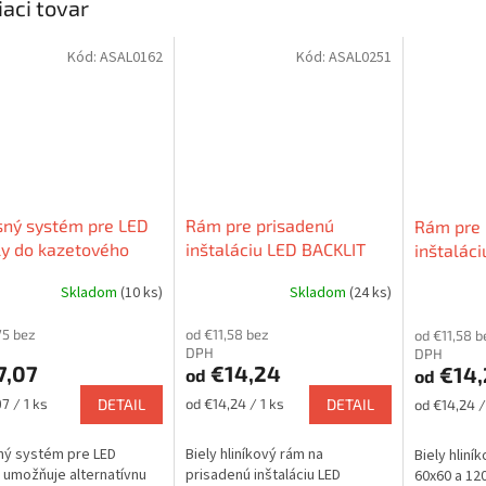
iaci tovar
Kód:
ASAL0162
Kód:
ASAL0251
sný systém pre LED
Rám pre prisadenú
Rám pre 
y do kazetového
inštaláciu LED BACKLIT
inštalác
u
panelov
Skladom
(10 ks)
Skladom
(24 ks)
75 bez
od €11,58 bez
od €11,58 b
DPH
DPH
7,07
€14,24
€14,
od
od
ková
Jednotková
Jednotková
7 / 1 ks
DETAIL
od €14,24 / 1 ks
DETAIL
od €14,24 /
cena:
cena:
ný systém pre LED
Biely hliníkový rám na
Biely hliní
 umožňuje alternatívnu
prisadenú inštaláciu LED
60x60 a 12