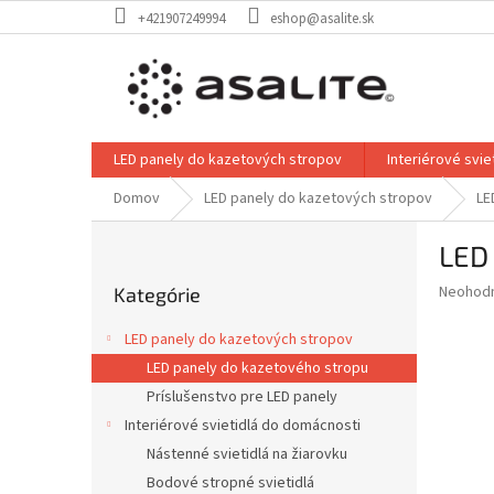
Prejsť
+421907249994
eshop@asalite.sk
na
obsah
LED panely do kazetových stropov
Interiérové svi
Domov
LED panely do kazetových stropov
LE
B
LED
o
Preskočiť
č
Priemer
Neohod
Kategórie
kategórie
n
hodnote
ý
produkt
LED panely do kazetových stropov
p
je
LED panely do kazetového stropu
0,0
a
z
Príslušenstvo pre LED panely
n
5
e
Interiérové svietidlá do domácnosti
hviezdič
l
Nástenné svietidlá na žiarovku
Bodové stropné svietidlá