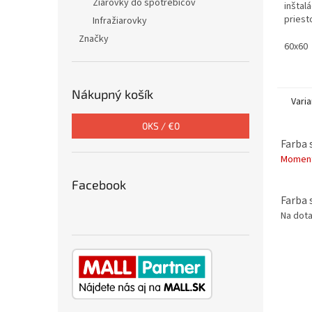
Žiarovky do spotrebičov
inštal
priest
Infražiarovky
navrhn
Značky
štvorc
60x60
obdĺžn
Nákupný košík
Varia
0
KS /
€0
Farba 
Moment
Facebook
Farba 
Na dot