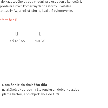
 do kazetového stropu vhodný pre osvetlenie kancelárií,
predajní a iných komerčných priestorov. Svetelná
sť 120 lm/W, 3-ročná záruka, kvalitné vyhotovenie.
informácie
OPÝTAŤ SA
ZDIEĽAŤ
Doručenie do druhého dňa
na akúkoľvek adresu na Slovensku pri dobierke alebo
platbe kartou, a pri objednávke do 10:00.