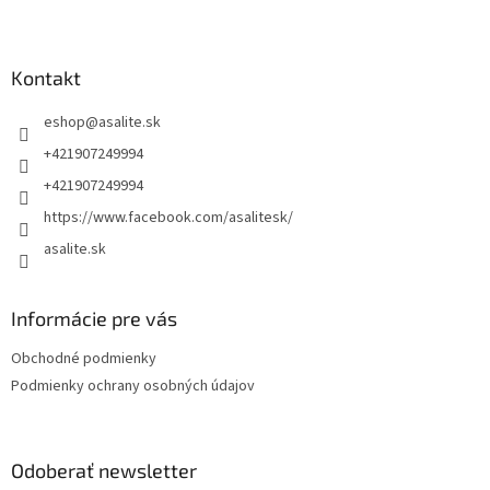
Z
k
á
y
v
p
ý
ä
Kontakt
p
t
i
eshop
@
asalite.sk
i
s
e
u
+421907249994
+421907249994
https://www.facebook.com/asalitesk/
asalite.sk
Informácie pre vás
Obchodné podmienky
Podmienky ochrany osobných údajov
Odoberať newsletter