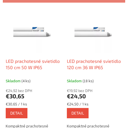
i
e
V
p
ý
r
p
o
i
d
s
u
p
k
r
t
o
o
d
LED prachotesné svietidlo
LED prachotesné svietidlo
v
u
150 cm 50 W IP65
120 cm 36 W IP65
k
t
Skladom
(4 ks)
Skladom
(18 ks)
o
€24,92 bez DPH
€19,92 bez DPH
v
€30,65
€24,50
Jednotková
Jednotková
€30,65 / 1 ks
€24,50 / 1 ks
cena:
cena:
DETAIL
DETAIL
Kompaktné prachotesné
Kompaktné prachotesné