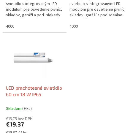
svietidlo s integrovaným LED
svietidlo s integrovaným LED
modulom pre osvetlenie pivníc,
modulom pre osvetlenie pivníc,
skladov, garáží a pod. Niekedy
skladov, garáží a pod. Ideálne
treba aj poriadnu dĺžku a silný
do menších priestorov, alebo
svetelný výkon a práve toto...
4000
do miestností s nižším
4000
stropom....
LED prachotesné svietidlo
60 cm 18 W IP65
Skladom
(9 ks)
€15,75 bez DPH
€19,37
Jednotková
€19,37 / 1 ks