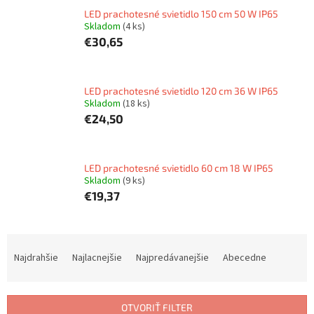
LED prachotesné svietidlo 150 cm 50 W IP65
Skladom
(4 ks)
€30,65
LED prachotesné svietidlo 120 cm 36 W IP65
Skladom
(18 ks)
€24,50
LED prachotesné svietidlo 60 cm 18 W IP65
Skladom
(9 ks)
€19,37
R
a
Najdrahšie
Najlacnejšie
Najpredávanejšie
Abecedne
d
e
n
OTVORIŤ FILTER