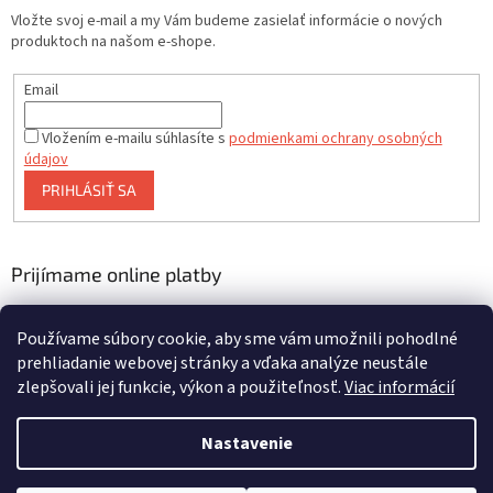
Vložte svoj e-mail a my Vám budeme zasielať informácie o nových
produktoch na našom e-shope.
Email
Vložením e-mailu súhlasíte s
podmienkami ochrany osobných
údajov
PRIHLÁSIŤ SA
Prijímame online platby
Používame súbory cookie, aby sme vám umožnili pohodlné
prehliadanie webovej stránky a vďaka analýze neustále
zlepšovali jej funkcie, výkon a použiteľnosť.
Viac informácií
Vytvoril Shoptet
Nastavenie