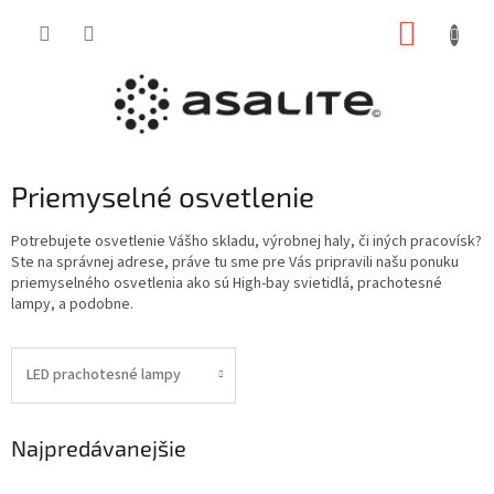
Prejsť
NÁKUP
na
obsah
KOŠÍK
Priemyselné osvetlenie
Potrebujete osvetlenie Vášho skladu, výrobnej haly, či iných pracovísk?
Ste na správnej adrese, práve tu sme pre Vás pripravili našu ponuku
priemyselného osvetlenia ako sú High-bay svietidlá, prachotesné
lampy, a podobne.
LED prachotesné lampy
Najpredávanejšie