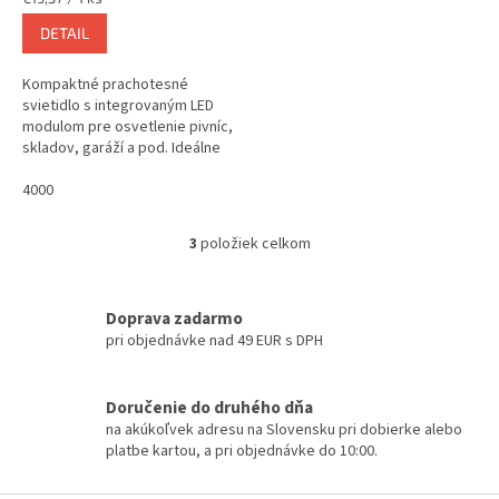
cena:
DETAIL
Kompaktné prachotesné
svietidlo s integrovaným LED
modulom pre osvetlenie pivníc,
skladov, garáží a pod. Ideálne
do menších priestorov, alebo
do miestností s nižším
4000
stropom,...
3
položiek celkom
O
v
l
á
Doprava zadarmo
d
pri objednávke nad 49 EUR s DPH
a
c
i
Doručenie do druhého dňa
e
na akúkoľvek adresu na Slovensku pri dobierke alebo
p
platbe kartou, a pri objednávke do 10:00.
r
v