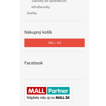
Žiarovky do spotrebičov
Infražiarovky
Značky
Nákupný košík
0
KS /
€0
Facebook