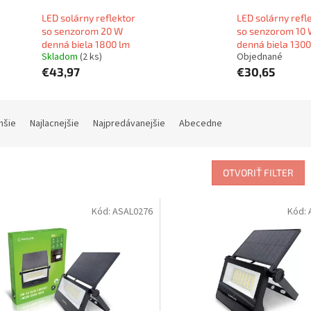
LED solárny reflektor
LED solárny refl
so senzorom 20 W
so senzorom 10
denná biela 1800 lm
denná biela 1300
Skladom
(2 ks)
Objednané
€43,97
€30,65
hšie
Najlacnejšie
Najpredávanejšie
Abecedne
OTVORIŤ FILTER
Kód:
ASAL0276
Kód: