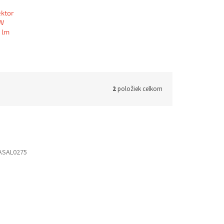
ektor
 W
 lm
2
položiek celkom
ASAL0275