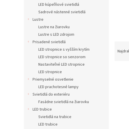
LED kúpeľňové svietidlá
Sadrové nástenné svietidlá
Lustre
Lustre na žiarovku
Lustre s LED zdrojom
Prisadené svietidlá
R
LED stropnice s vyšším krytím
a
Najdra
d
LED stropnice so senzorom
e
Nastaviteľné LED stropnice
n
LED stropnice
i
Priemyselné osvetlenie
e
V
LED prachotesné lampy
p
ý
Svietidlá do exteriéru
r
p
o
Fasádne svietidlá na žiarovku
i
d
LED trubice
s
u
p
Svietidlá na trubice
k
r
LED trubice
t