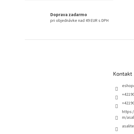
Doprava zadarmo
pri objednávke nad 49 EUR s DPH
Z
á
p
ä
t
Kontakt
i
e
eshop
+4219
+4219
https:
m/asal
asalite