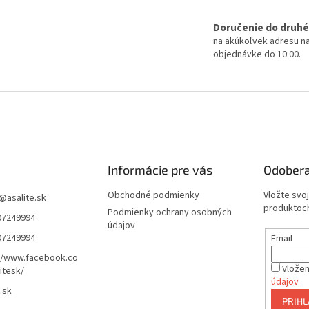
Doručenie do druh
na akúkoľvek adresu na
objednávke do 10:00.
Informácie pre vás
Odobera
Obchodné podmienky
Vložte svo
@
asalite.sk
produktoch
Podmienky ochrany osobných
07249994
údajov
07249994
Email
//www.facebook.co
Vložen
itesk/
údajov
.sk
PRIHL