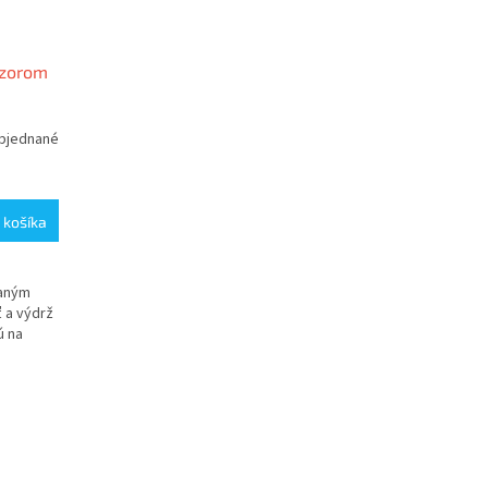
nzorom
bjednané
 košíka
vaným
 a výdrž
ú na