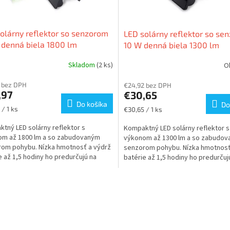
olárny reflektor so senzorom
LED solárny reflektor so se
denná biela 1800 lm
10 W denná biela 1300 lm
Skladom
(2 ks)
O
 bez DPH
€24,92 bez DPH
,97
€30,65
Do košíka
Do
ková
Jednotková
 / 1 ks
€30,65 / 1 ks
cena:
tný LED solárny reflektor s
Kompaktný LED solárny reflektor s
om až 1800 lm a so zabudovaným
výkonom až 1300 lm a so zabudo
om pohybu. Nízka hmotnosť a výdrž
senzorom pohybu. Nízka hmotnosť
e až 1,5 hodiny ho predurčujú na
batérie až 1,5 hodiny ho predurčuj
enie chodníkov, terás...
osvetlenie chodníkov, terás...
O
v
l
á
d