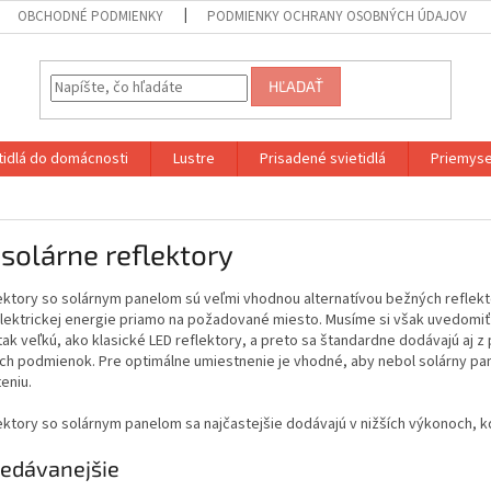
OBCHODNÉ PODMIENKY
PODMIENKY OCHRANY OSOBNÝCH ÚDAJOV
HĽADAŤ
etidlá do domácnosti
Lustre
Prisadené svietidlá
Priemyse
solárne reflektory
lektory so solárnym panelom sú veľmi vhodnou alternatívou bežných reflek
elektrickej energie priamo na požadované miesto. Musíme si však uvedomiť
tak veľkú, ako klasické LED reflektory, a preto sa štandardne dodávajú aj
ch podmienok. Pre optimálne umiestnenie je vhodné, aby nebol solárny pane
teniu.
ektory so solárnym panelom sa najčastejšie dodávajú v nižších výkonoch, kde
edávanejšie