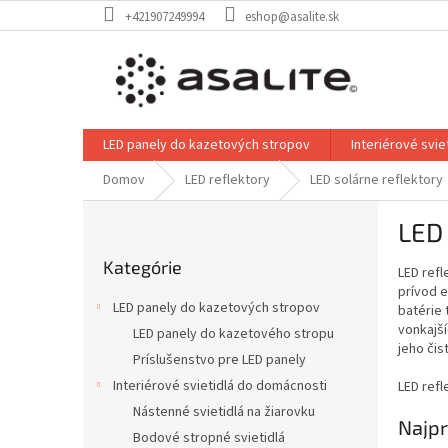
Prejsť
+421907249994
eshop@asalite.sk
na
obsah
LED panely do kazetových stropov
Interiérové svi
Domov
LED reflektory
LED solárne reflektory
B
LED 
o
Preskočiť
č
Kategórie
kategórie
LED ref
n
prívod 
ý
LED panely do kazetových stropov
batérie 
p
vonkajší
LED panely do kazetového stropu
a
jeho čis
Príslušenstvo pre LED panely
n
e
Interiérové svietidlá do domácnosti
LED refl
l
Nástenné svietidlá na žiarovku
Najpr
Bodové stropné svietidlá