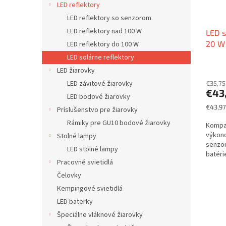
o
LED reflektory
o
d
v
LED reflektory so senzorom
u
LED reflektory nad 100 W
LED s
k
20 W 
LED reflektory do 100 W
t
o
LED solárne reflektory
v
LED žiarovky
LED závitové žiarovky
€35,75
€43
LED bodové žiarovky
Jednot
€43,97
Príslušenstvo pre žiarovky
cena:
Rámiky pre GU10 bodové žiarovky
Kompak
výkon
Stolné lampy
senzor
LED stolné lampy
batéri
Pracovné svietidlá
osvetl
Čelovky
Kempingové svietidlá
LED baterky
Špeciálne vláknové žiarovky