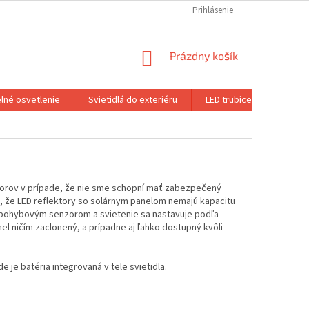
Prihlásenie
NÁKUPNÝ
Prázdny košík
KOŠÍK
lné osvetlenie
Svietidlá do exteriéru
LED trubice
LED re
torov v prípade, že nie sme schopní mať zabezpečený
, že LED reflektory so solárnym panelom nemajú kapacitu
 z pohybovým senzorom a svietenie sa nastavuje podľa
l ničím zaclonený, a prípadne aj ľahko dostupný kvôli
 je batéria integrovaná v tele svietidla.