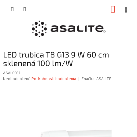
Prejsť
NÁKUP
na
obsah
KOŠÍK
LED trubica T8 G13 9 W 60 cm
sklenená 100 lm/W
ASAL0081
Priemerné
Neohodnotené
Podrobnosti hodnotenia
Značka:
ASALITE
hodnotenie
produktu
je
0,0
z
5
hviezdičiek.