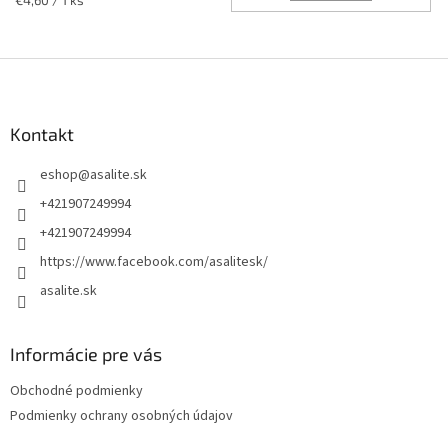
cena:
Z
á
p
ä
Kontakt
t
eshop
@
asalite.sk
i
e
+421907249994
+421907249994
https://www.facebook.com/asalitesk/
asalite.sk
Informácie pre vás
Obchodné podmienky
Podmienky ochrany osobných údajov