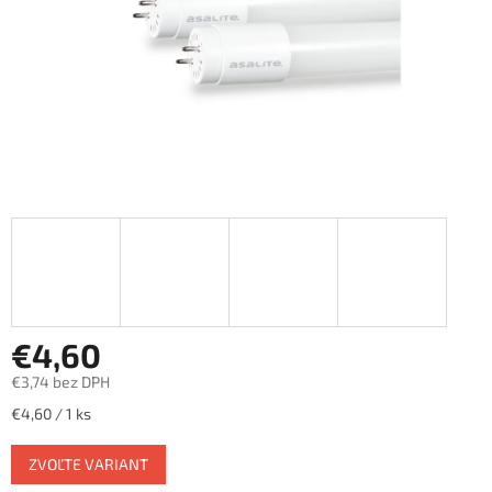
€4,60
€3,74 bez DPH
Jednotková
€4,60 / 1 ks
cena:
ZVOĽTE VARIANT