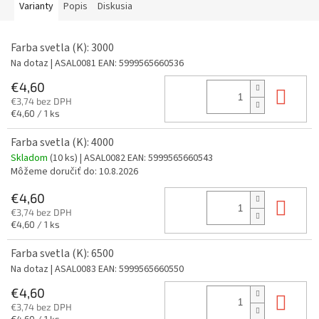
Varianty
Popis
Diskusia
Farba svetla (K): 3000
Na dotaz
| ASAL0081
EAN:
5999565660536
€4,60
Do 
€3,74 bez DPH
Jednotková
€4,60 / 1 ks
cena:
Farba svetla (K): 4000
Skladom
(10 ks)
| ASAL0082
EAN:
5999565660543
Môžeme doručiť do:
10.8.2026
€4,60
Do 
€3,74 bez DPH
Jednotková
€4,60 / 1 ks
cena:
Farba svetla (K): 6500
Na dotaz
| ASAL0083
EAN:
5999565660550
€4,60
Do 
€3,74 bez DPH
Jednotková
€4,60 / 1 ks