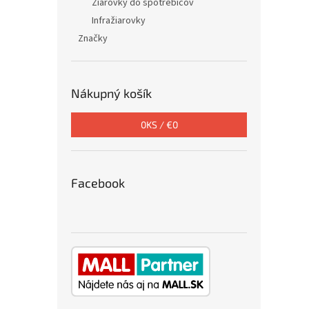
Žiarovky do spotrebičov
Infražiarovky
Značky
Nákupný košík
0
KS /
€0
Facebook