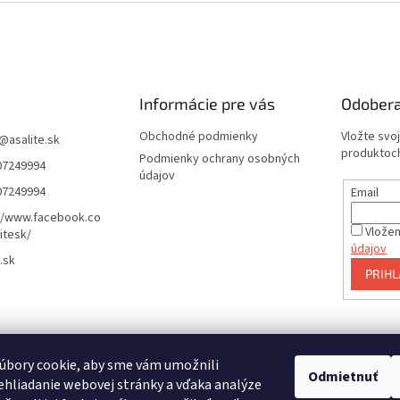
Informácie pre vás
Odobera
Obchodné podmienky
Vložte svo
@
asalite.sk
produktoch
Podmienky ochrany osobných
07249994
údajov
07249994
Email
//www.facebook.co
Vložen
itesk/
údajov
.sk
PRIHL
e online
úbory cookie, aby sme vám umožnili
Odmietnuť
hliadanie webovej stránky a vďaka analýze