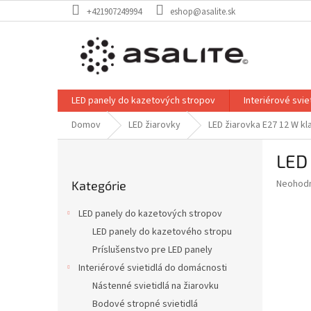
Prejsť
+421907249994
eshop@asalite.sk
na
obsah
LED panely do kazetových stropov
Interiérové svi
Domov
LED žiarovky
LED žiarovka E27 12 W kl
B
LED 
o
Preskočiť
č
Priemer
Neohod
Kategórie
kategórie
n
hodnote
ý
produkt
LED panely do kazetových stropov
p
je
LED panely do kazetového stropu
0,0
a
z
Príslušenstvo pre LED panely
n
5
e
Interiérové svietidlá do domácnosti
hviezdič
l
Nástenné svietidlá na žiarovku
Bodové stropné svietidlá