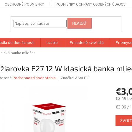
OBCHODNÉ PODMIENKY
PODMIENKY OCHRANY OSOBNÝCH ÚDAJOV
HĽADAŤ
etidlá do domácnosti
Lustre
Prisadené svietidlá
Priemyse
asická banka mliečna
žiarovka E27 12 W klasická banka mli
né
notené
Podrobnosti hodnotenia
Značka:
ASALITE
nie
€3,
u
€2,49 b
Jednotk
€3,06 / 1
cena:
iek.
ZVOĽT