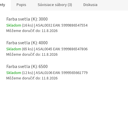
nty
Popis
Súvisiace súbory (3)
Diskusia
Farba svetla (K): 3000
Skladom
(16 ks)
| ASAL0032
EAN:
5999886547554
Môžeme doručiť do:
11.8.2026
Farba svetla (K): 4000
Skladom
(65 ks)
| ASAL0045
EAN:
5999886547806
Môžeme doručiť do:
11.8.2026
Farba svetla (K): 6500
Skladom
(12 ks)
| ASAL0106
EAN:
5999565661779
Môžeme doručiť do:
11.8.2026