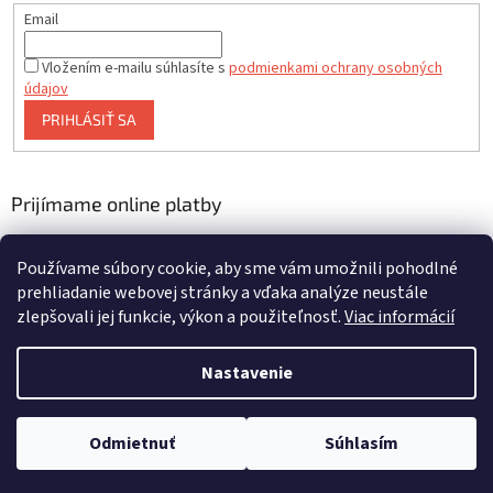
Email
Vložením e-mailu súhlasíte s
podmienkami ochrany osobných
údajov
PRIHLÁSIŤ SA
Prijímame online platby
Používame súbory cookie, aby sme vám umožnili pohodlné
prehliadanie webovej stránky a vďaka analýze neustále
zlepšovali jej funkcie, výkon a použiteľnosť.
Viac informácií
Vytvoril Shoptet
Nastavenie
Copyright 2026
asalite.sk
. Všetky práva vyhradené.
Upraviť
Odmietnuť
Súhlasím
nastavenie cookies