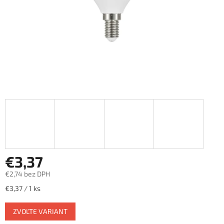
€3,37
€2,74 bez DPH
Jednotková
€3,37 / 1 ks
cena:
ZVOĽTE VARIANT