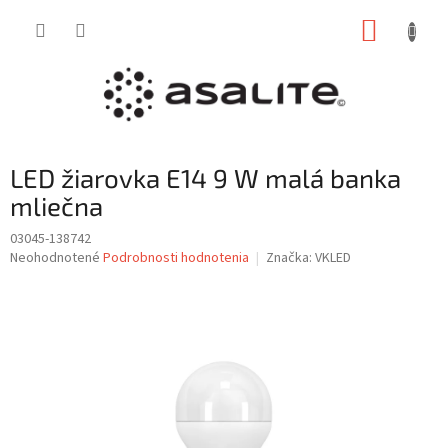
Prejsť
NÁKUP
na
obsah
KOŠÍK
LED žiarovka E14 9 W malá banka
mliečna
03045-138742
Priemerné
Neohodnotené
Podrobnosti hodnotenia
Značka:
VKLED
hodnotenie
produktu
je
0,0
z
5
hviezdičiek.