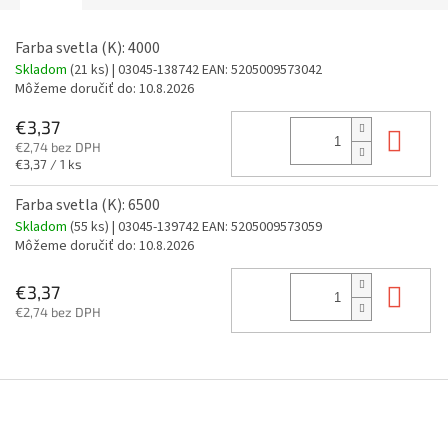
Farba svetla (K): 4000
Skladom
(21 ks)
| 03045-138742
EAN:
5205009573042
Môžeme doručiť do:
10.8.2026
€3,37
Do 
€2,74 bez DPH
Jednotková
€3,37 / 1 ks
cena:
Farba svetla (K): 6500
Skladom
(55 ks)
| 03045-139742
EAN:
5205009573059
Môžeme doručiť do:
10.8.2026
Do 
€3,37
€2,74 bez DPH
Z
á
p