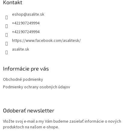
ä
Kontakt
t
eshop
@
asalite.sk
i
e
+421907249994
+421907249994
https://www.facebook.com/asalitesk/
asalite.sk
Informácie pre vás
Obchodné podmienky
Podmienky ochrany osobných údajov
Odoberať newsletter
Vložte svoj e-mail a my Vám budeme zasielať informácie o nových
produktoch na našom e-shope.