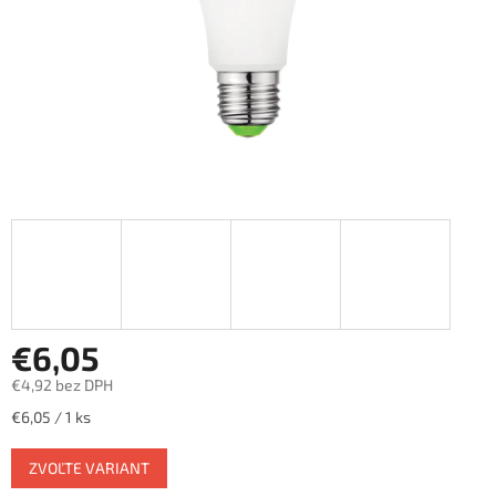
€6,05
€4,92 bez DPH
Jednotková
€6,05 / 1 ks
cena:
ZVOĽTE VARIANT