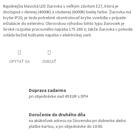
Najsilnejšia klasická LED žiarovka s veľkým závitom E27, ktorá je
dostupná v dennej (4000K) a studenej (6000K) bielej farbe. Žiarovka má
krytie IP20, je teda potrebné skontrolovať krytie svietidla v prípade
inštalácie do exteriéru. Obrovskou výhodou tohto typu žiaroviek je
široké rozpätie pracovného napätia 175-265 V, takže žiarovka v pohode
zvláda bežné kolísanie napätia v elektrickej sieti.
OPÝTAŤ SA
ZDIEĽAŤ
Doprava zadarmo
pri objednávke nad 49 EUR s DPH
Doručenie do druhého dňa
na akúkoľvek adresu na Slovensku pri dobierke alebo
platbe kartou, a pri objednávke do 10:00.