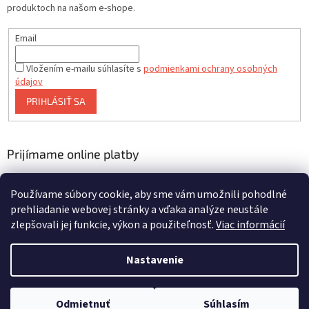
produktoch na našom e-shope.
Email
Vložením e-mailu súhlasíte s
podmienkami ochrany osobných
údajov
PRIHLÁSIŤ SA
Prijímame online platby
Používame súbory cookie, aby sme vám umožnili pohodlné
prehliadanie webovej stránky a vďaka analýze neustále
zlepšovali jej funkcie, výkon a použiteľnosť.
Viac informácií
Vytvoril Shoptet
Nastavenie
Copyright 2026
asalite.sk
. Všetky práva vyhradené.
Upraviť
Odmietnuť
Súhlasím
nastavenie cookies