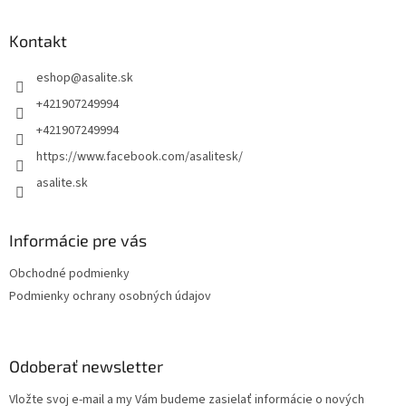
á
p
ä
Kontakt
t
eshop
@
asalite.sk
i
e
+421907249994
+421907249994
https://www.facebook.com/asalitesk/
asalite.sk
Informácie pre vás
Obchodné podmienky
Podmienky ochrany osobných údajov
Odoberať newsletter
Vložte svoj e-mail a my Vám budeme zasielať informácie o nových