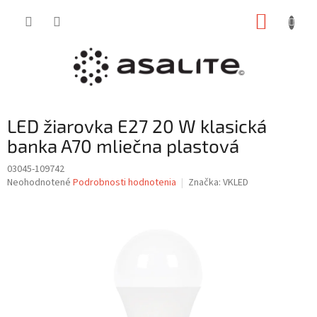
Prejsť
NÁKUP
na
obsah
KOŠÍK
LED žiarovka E27 20 W klasická
banka A70 mliečna plastová
03045-109742
Priemerné
Neohodnotené
Podrobnosti hodnotenia
Značka:
VKLED
hodnotenie
produktu
je
0,0
z
5
hviezdičiek.