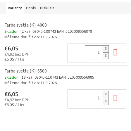
Varianty
Popis
Diskusia
Farba svetla (K): 4000
Skladom
(2 ks)
| 03045-109742
EAN:
5205009556878
Môžeme doručiť do:
11.8.2026
€6,05
Do 
€4,92 bez DPH
Jednotková
€6,05 / 1 ks
cena:
Farba svetla (K): 6500
Skladom
(13 ks)
| 03045-110742
EAN:
5205009556885
Môžeme doručiť do:
11.8.2026
€6,05
Do 
€4,92 bez DPH
Jednotková
€6,05 / 1 ks
cena:
Z