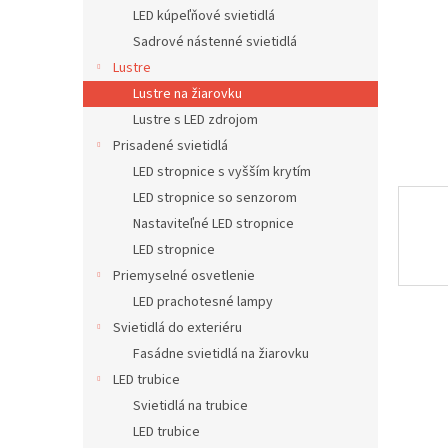
LED kúpeľňové svietidlá
Sadrové nástenné svietidlá
Lustre
Lustre na žiarovku
Lustre s LED zdrojom
Prisadené svietidlá
LED stropnice s vyšším krytím
LED stropnice so senzorom
Nastaviteľné LED stropnice
LED stropnice
Priemyselné osvetlenie
LED prachotesné lampy
Svietidlá do exteriéru
Fasádne svietidlá na žiarovku
LED trubice
Svietidlá na trubice
LED trubice