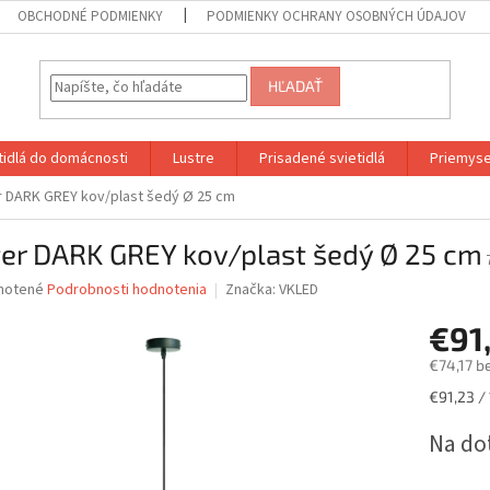
OBCHODNÉ PODMIENKY
PODMIENKY OCHRANY OSOBNÝCH ÚDAJOV
HĽADAŤ
etidlá do domácnosti
Lustre
Prisadené svietidlá
Priemyse
r DARK GREY kov/plast šedý Ø 25 cm
ter DARK GREY kov/plast šedý Ø 25 cm
né
notené
Podrobnosti hodnotenia
Značka:
VKLED
nie
€91
u
€74,17 b
Jednotk
€91,23 / 
cena:
iek.
Na do