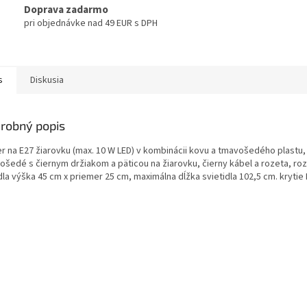
Doprava zadarmo
pri objednávke nad 49 EUR s DPH
s
Diskusia
robný popis
er na E27 žiarovku (max. 10 W LED) v kombinácii kovu a tmavošedého plastu,
ošedé s čiernym držiakom a päticou na žiarovku, čierny kábel a rozeta, ro
dla výška 45 cm x priemer 25 cm, maximálna dĺžka svietidla 102,5 cm. krytie 