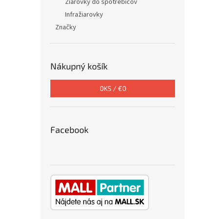
Žiarovky do spotrebičov
Infražiarovky
Značky
Nákupný košík
0
KS /
€0
Facebook