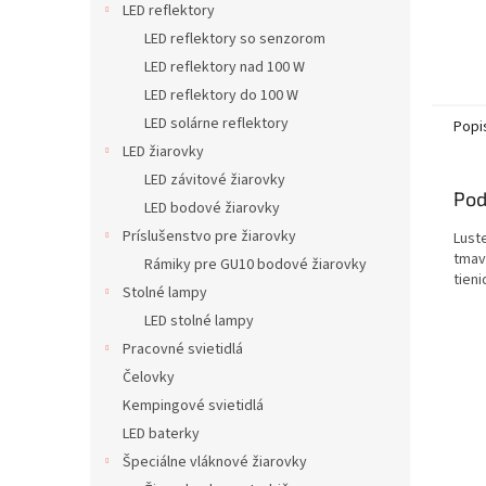
LED reflektory
LED reflektory so senzorom
LED reflektory nad 100 W
LED reflektory do 100 W
LED solárne reflektory
Popi
LED žiarovky
LED závitové žiarovky
Pod
LED bodové žiarovky
Príslušenstvo pre žiarovky
Lust
tmav
Rámiky pre GU10 bodové žiarovky
tieni
Stolné lampy
LED stolné lampy
Pracovné svietidlá
Čelovky
Kempingové svietidlá
LED baterky
Špeciálne vláknové žiarovky