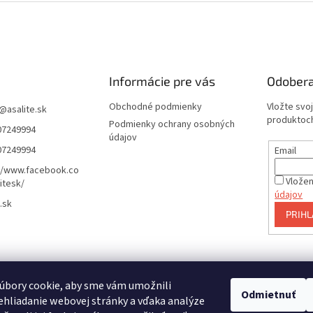
Informácie pre vás
Odobera
Obchodné podmienky
Vložte svo
@
asalite.sk
produktoch
Podmienky ochrany osobných
07249994
údajov
07249994
Email
//www.facebook.co
Vložen
itesk/
údajov
.sk
PRIHL
e online
úbory cookie, aby sme vám umožnili
Odmietnuť
hliadanie webovej stránky a vďaka analýze