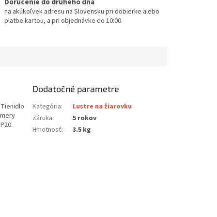
Doručenie do druhého dňa
na akúkoľvek adresu na Slovensku pri dobierke alebo
platbe kartou, a pri objednávke do 10:00.
Dodatočné parametre
 Tienidlo
Kategória
:
Lustre na žiarovku
zmery
Záruka
:
5 rokov
IP20.
Hmotnosť
:
3.5 kg