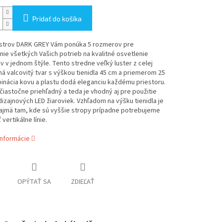
Pridať do košíka
ustrov DARK GREY Vám ponúka 5 rozmerov pre
ie všetkých Vašich potrieb na kvalitné osvetlenie
v v jednom štýle. Tento stredne veľký luster z celej
á valcovitý tvar s výškou tienidla 45 cm a priemerom 25
inácia kovu a plastu dodá eleganciu každému priestoru.
 čiastočne priehľadný a teda je vhodný aj pre použitie
dizajnových LED žiaroviek. Vzhľadom na výšku tienidla je
ajmä tam, kde sú vyššie stropy prípadne potrebujeme
vertikálne línie.
informácie
OPÝTAŤ SA
ZDIEĽAŤ