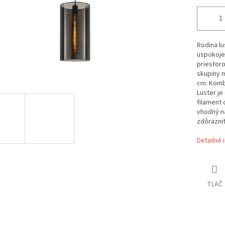
Rodina l
uspokojen
priestoro
skupiny m
cm. Komb
Luster je
filament 
vhodný n
zdôrazniť 
Detailné 
TLAČ