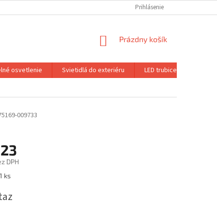
Prihlásenie
NÁKUPNÝ
Prázdny košík
KOŠÍK
lné osvetlenie
Svietidlá do exteriéru
LED trubice
LED re
75169-009733
,23
ez DPH
ová
1 ks
taz