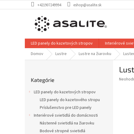
Prejsť
+421907249994
eshop@asalite.sk
na
obsah
LED panely do kazetových stropov
Interiérové svi
Domov
Lustre
Lustre na žiarovku
Luste
B
Lus
o
Preskočiť
č
Priemer
Neohod
Kategórie
kategórie
n
hodnote
ý
produkt
LED panely do kazetových stropov
p
je
LED panely do kazetového stropu
0,0
a
z
Príslušenstvo pre LED panely
n
5
e
Interiérové svietidlá do domácnosti
hviezdič
l
Nástenné svietidlá na žiarovku
Bodové stropné svietidlá