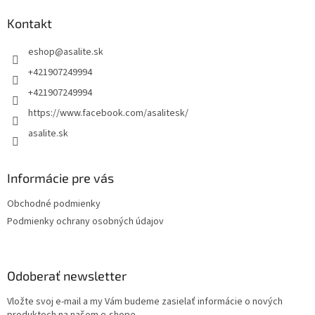
p
ä
Kontakt
t
eshop
@
asalite.sk
i
e
+421907249994
+421907249994
https://www.facebook.com/asalitesk/
asalite.sk
Informácie pre vás
Obchodné podmienky
Podmienky ochrany osobných údajov
Odoberať newsletter
Vložte svoj e-mail a my Vám budeme zasielať informácie o nových