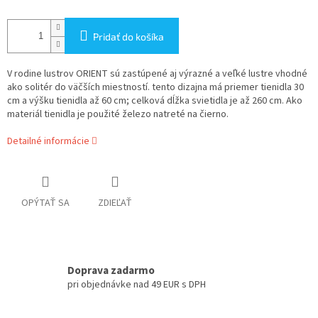
Pridať do košíka
V rodine lustrov ORIENT sú zastúpené aj výrazné a veľké lustre vhodné
ako solitér do väčších miestností. tento dizajna má priemer tienidla 30
cm a výšku tienidla až 60 cm; celková dĺžka svietidla je až 260 cm. Ako
materiál tienidla je použité železo natreté na čierno.
Detailné informácie
OPÝTAŤ SA
ZDIEĽAŤ
Doprava zadarmo
pri objednávke nad 49 EUR s DPH