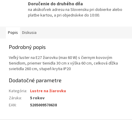
Doručenie do druhého dňa
na akúkoľvek adresu na Slovensku pri dobierke alebo
platbe kartou, a pri objednávke do 10:00.
Popis
Diskusia
Podrobný popis
Veľký luster na E27 žiarovku (max 60 W) s čiernym kovovým
tienidlom, priemer tienidla 30 cm x výška 60 cm, celková dĺžka
svietidla 260 cm, stupeň krytia IP20
Dodatočné parametre
Kategória
:
Lustre na žiarovku
Záruka
:
5 rokov
EAN
:
5205009570638
Z
á