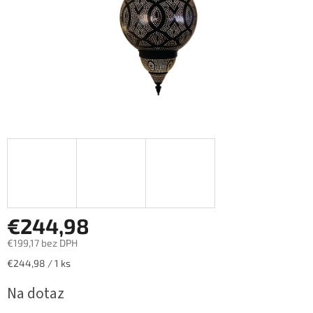
€244,98
€199,17 bez DPH
Jednotková
€244,98 / 1 ks
cena:
Na dotaz