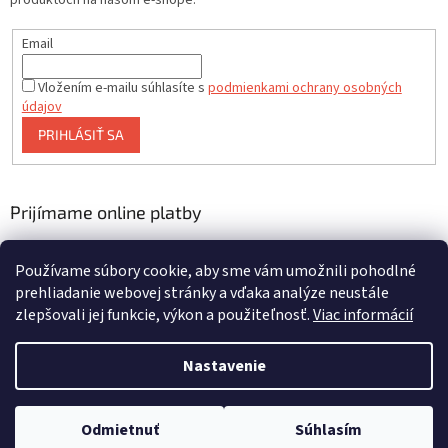
produktoch na našom e-shope.
Email
Vložením e-mailu súhlasíte s
podmienkami ochrany osobných
údajov
PRIHLÁSIŤ SA
Prijímame online platby
Používame súbory cookie, aby sme vám umožnili pohodlné
prehliadanie webovej stránky a vďaka analýze neustále
zlepšovali jej funkcie, výkon a použiteľnosť.
Viac informácií
Vytvoril Shoptet
Nastavenie
Copyright 2026
asalite.sk
. Všetky práva vyhradené.
Upraviť
Odmietnuť
Súhlasím
nastavenie cookies