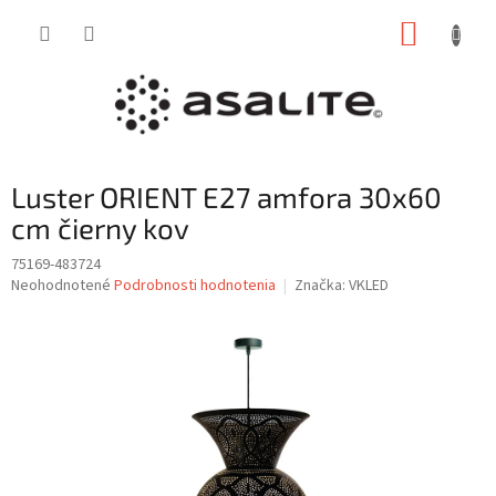
Prejsť
NÁKUP
na
obsah
KOŠÍK
Luster ORIENT E27 amfora 30x60
cm čierny kov
75169-483724
Priemerné
Neohodnotené
Podrobnosti hodnotenia
Značka:
VKLED
hodnotenie
produktu
je
0,0
z
5
hviezdičiek.