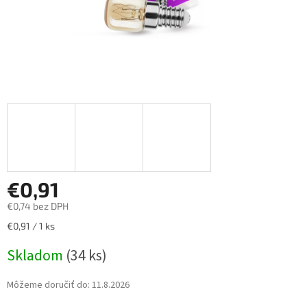
€0,91
€0,74 bez DPH
Jednotková
€0,91 / 1 ks
cena:
Skladom
(34 ks)
Môžeme doručiť do:
11.8.2026