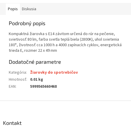
Popis
Diskusia
Podrobný popis
Kompaktná žiarovka s E14 závitom určená do rúr na pečenie,
svietivosť 80 lm, farba svetla teplá biela (2800K), uhol svietenia
180°, životnosť cca 1000 h a 4000 zapínacích cyklov, energetická
trieda E, rozmer 22 x 49 mm
Dodatočné parametre
Kategória
:
Žiarovky do spotrebičov
Hmotnosť
:
0.01 kg
EAN
:
5999565660468
Z
á
p
ä
Kontakt
t