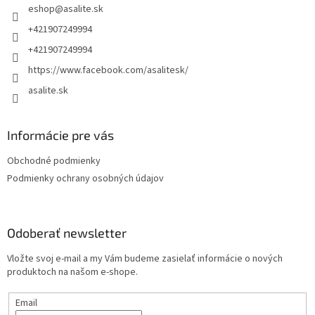
eshop
@
asalite.sk
i
e
+421907249994
+421907249994
https://www.facebook.com/asalitesk/
asalite.sk
Informácie pre vás
Obchodné podmienky
Podmienky ochrany osobných údajov
Odoberať newsletter
Vložte svoj e-mail a my Vám budeme zasielať informácie o nových
produktoch na našom e-shope.
Email