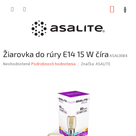
Prejsť
NÁKUP
na
obsah
KOŠÍK
Žiarovka do rúry E14 15 W číra
ASAL0084
Priemerné
Neohodnotené
Podrobnosti hodnotenia
Značka:
ASALITE
hodnotenie
produktu
je
0,0
z
5
hviezdičiek.