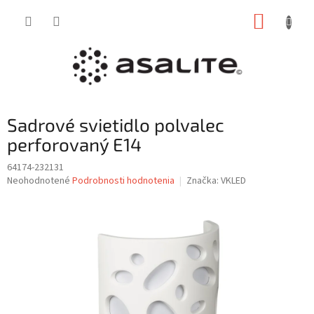
Prejsť
NÁKUP
na
obsah
KOŠÍK
Sadrové svietidlo polvalec
perforovaný E14
64174-232131
Priemerné
Neohodnotené
Podrobnosti hodnotenia
Značka:
VKLED
hodnotenie
produktu
je
0,0
z
5
hviezdičiek.