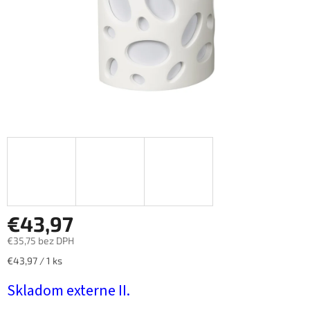
€43,97
€35,75 bez DPH
Jednotková
€43,97 / 1 ks
cena:
Skladom externe II.