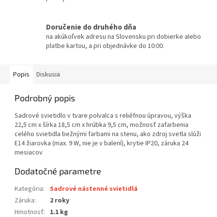
Doručenie do druhého dňa
na akúkoľvek adresu na Slovensku pri dobierke alebo
platbe kartou, a pri objednávke do 10:00.
Popis
Diskusia
Podrobný popis
Sadrové svietidlo v tvare polvalca s reliéfnou úpravou, výška
22,5 cm x šírka 18,5 cm x hrúbka 9,5 cm, možnosť zafarbenia
celého svietidla bežnými farbami na stenu, ako zdroj svetla slúži
E14 žiarovka (max. 9 W, nie je v balení), krytie IP20, záruka 24
mesiacov
Dodatočné parametre
Kategória
:
Sadrové nástenné svietidlá
Záruka
:
2 roky
Hmotnosť
:
1.1 kg