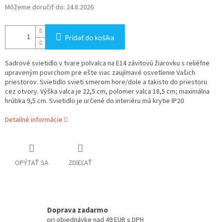
Môžeme doručiť do:
24.8.2026
Pridať do košíka
Sadrové svietidlo v tvare polvalca na E14 závitovú žiarovku s reliéfne
upraveným povrchom pre ešte viac zaujímavé osvetlenie Vašich
priestorov. Svietidlo svieti smerom hore/dole a takisto do priestoru
cez otvory. Výška valca je 22,5 cm, polomer valca 18,5 cm; maximálna
hrúbka 9,5 cm. Svietidlo je určené do interiéru má krytie IP20
Detailné informácie
OPÝTAŤ SA
ZDIEĽAŤ
Doprava zadarmo
pri objednávke nad 49 EUR s DPH