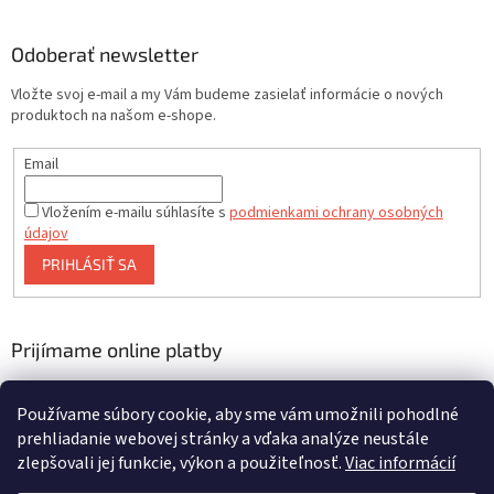
Odoberať newsletter
Vložte svoj e-mail a my Vám budeme zasielať informácie o nových
produktoch na našom e-shope.
Email
Vložením e-mailu súhlasíte s
podmienkami ochrany osobných
údajov
PRIHLÁSIŤ SA
Prijímame online platby
Používame súbory cookie, aby sme vám umožnili pohodlné
prehliadanie webovej stránky a vďaka analýze neustále
zlepšovali jej funkcie, výkon a použiteľnosť.
Viac informácií