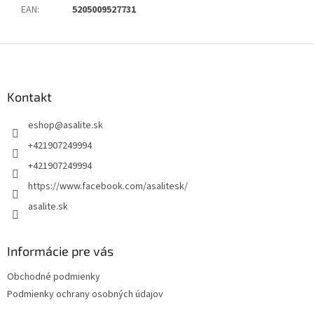
EAN
:
5205009527731
Z
á
p
ä
Kontakt
t
eshop
@
asalite.sk
i
e
+421907249994
+421907249994
https://www.facebook.com/asalitesk/
asalite.sk
Informácie pre vás
Obchodné podmienky
Podmienky ochrany osobných údajov