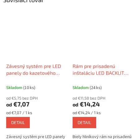
Závesný systém pre LED
Rám pre prisadenú
panely do kazetového
inštaláciu LED BACKLIT
stropu
panelov
Skladom
(10 ks)
Skladom
(24 ks)
od €5,75 bez DPH
od €11,58 bez DPH
€7,07
€14,24
od
od
Jednotková
Jednotková
od €7,07 / 1 ks
od €14,24 / 1 ks
cena:
cena:
DETAIL
DETAIL
Závesný systém pre LED panely
Biely hliníkový rám na prisadenú