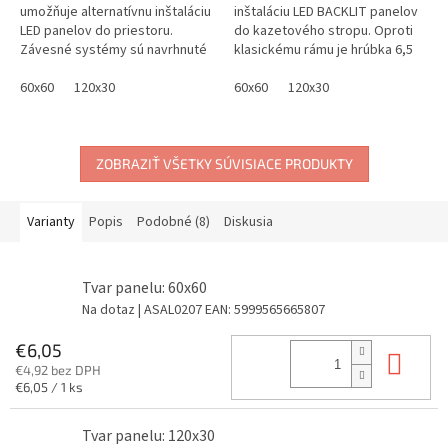
umožňuje alternatívnu inštaláciu
inštaláciu LED BACKLIT panelov
LED panelov do priestoru.
do kazetového stropu. Oproti
Závesné systémy sú navrhnuté
klasickému rámu je hrúbka 6,5
špeciálne pre štvorcové 60x60
cm.
panely a obdĺžnikové 120x30...
60x60
120x30
60x60
120x30
ZOBRAZIŤ VŠETKY SÚVISIACE PRODUKTY
Varianty
Popis
Podobné (8)
Diskusia
Tvar panelu: 60x60
Na dotaz
| ASAL0207
EAN:
5999565665807
€6,05
Do 
€4,92 bez DPH
Jednotková
€6,05 / 1 ks
cena:
Tvar panelu: 120x30