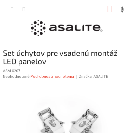
Prejsť
NÁKUP
na
obsah
KOŠÍK
Set úchytov pre vsadenú montáž
LED panelov
ASAL0207
Priemerné
Neohodnotené
Podrobnosti hodnotenia
Značka:
ASALITE
hodnotenie
produktu
je
0,0
z
5
hviezdičiek.