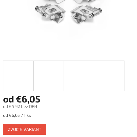
od
€6,05
od
€4,92
bez DPH
Jednotková
od €6,05 / 1 ks
cena:
ZVOĽTE VARIANT