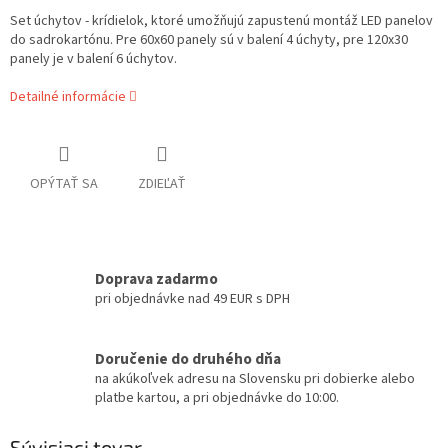
Set úchytov - krídielok, ktoré umožňujú zapustenú montáž LED panelov
do sadrokartónu. Pre 60x60 panely sú v balení 4 úchyty, pre 120x30
panely je v balení 6 úchytov.
Detailné informácie
OPÝTAŤ SA
ZDIEĽAŤ
Doprava zadarmo
pri objednávke nad 49 EUR s DPH
Doručenie do druhého dňa
na akúkoľvek adresu na Slovensku pri dobierke alebo
platbe kartou, a pri objednávke do 10:00.
Súvisiaci tovar