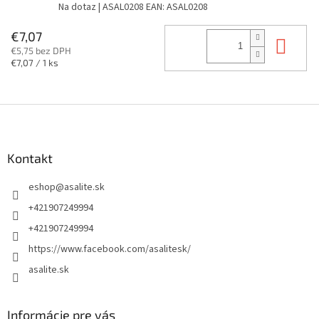
Na dotaz
| ASAL0208
EAN:
ASAL0208
€7,07
Do 
€5,75 bez DPH
Jednotková
€7,07 / 1 ks
cena:
Z
á
p
ä
Kontakt
t
eshop
@
asalite.sk
i
e
+421907249994
+421907249994
https://www.facebook.com/asalitesk/
asalite.sk
Informácie pre vás