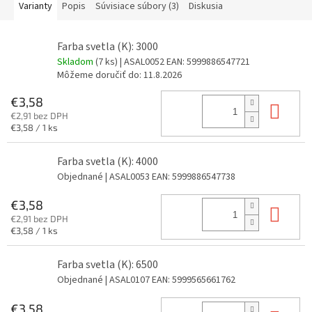
Varianty
Popis
Súvisiace súbory (3)
Diskusia
Farba svetla (K): 3000
Skladom
(7 ks)
| ASAL0052
EAN:
5999886547721
Môžeme doručiť do:
11.8.2026
€3,58
Do 
€2,91 bez DPH
Jednotková
€3,58 / 1 ks
cena:
Farba svetla (K): 4000
Objednané
| ASAL0053
EAN:
5999886547738
€3,58
Do 
€2,91 bez DPH
Jednotková
€3,58 / 1 ks
cena:
Farba svetla (K): 6500
Objednané
| ASAL0107
EAN:
5999565661762
€3,58