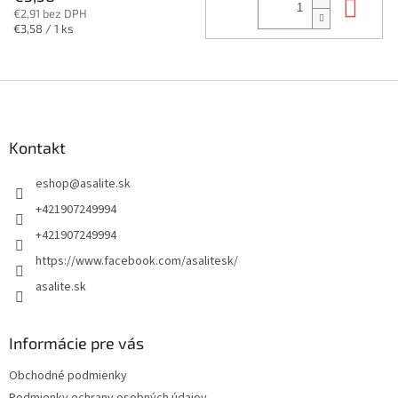
Do 
€2,91 bez DPH
Jednotková
€3,58 / 1 ks
cena:
Z
á
p
ä
Kontakt
t
eshop
@
asalite.sk
i
e
+421907249994
+421907249994
https://www.facebook.com/asalitesk/
asalite.sk
Informácie pre vás
Obchodné podmienky