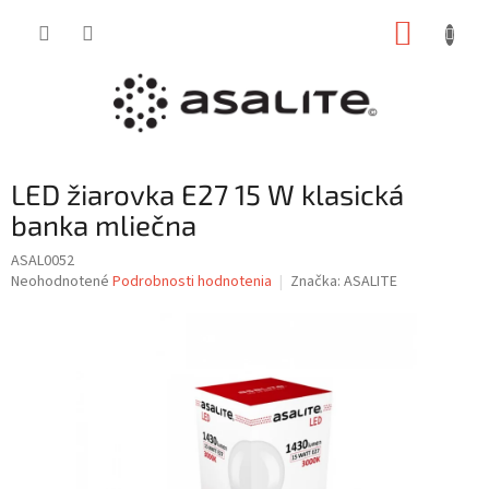
Prejsť
NÁKUP
na
obsah
KOŠÍK
LED žiarovka E27 15 W klasická
banka mliečna
ASAL0052
Priemerné
Neohodnotené
Podrobnosti hodnotenia
Značka:
ASALITE
hodnotenie
produktu
je
0,0
z
5
hviezdičiek.