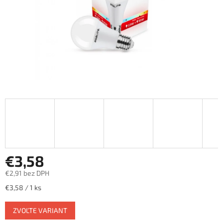
€3,58
€2,91 bez DPH
Jednotková
€3,58 / 1 ks
cena:
ZVOĽTE VARIANT