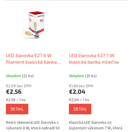
LED žiarovka E27 6 W
LED žiarovka E27 7 W
filament klasická banka
klasická banka mliečna
sklenená
Skladom
(21 ks)
Skladom
(25 ks)
€2,08 bez DPH
€1,66 bez DPH
€2,56
€2,04
Jednotková
Jednotková
€2,56 / 1 ks
€2,04 / 1 ks
cena:
cena:
DETAIL
DETAIL
Retro sklenená LED žiarovka s
Klasická LED žiarovka so
výkonom 8 W, ktorá nahradí 50
úsporným výkonom 7 W, ktorá