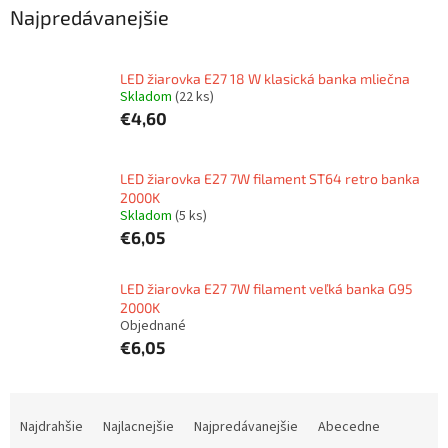
Najpredávanejšie
LED žiarovka E27 18 W klasická banka mliečna
Skladom
(22 ks)
€4,60
LED žiarovka E27 7W filament ST64 retro banka
2000K
Skladom
(5 ks)
€6,05
LED žiarovka E27 7W filament veľká banka G95
2000K
Objednané
€6,05
R
a
Najdrahšie
Najlacnejšie
Najpredávanejšie
Abecedne
d