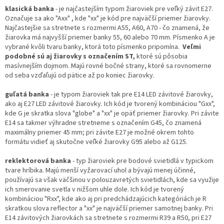
klasická banka
- je najčastejším typom žiaroviek pre veľký závit E27.
Označuje sa ako "Axx" , kde "xx" je kód pre najväčší priemer žiarovky.
Najčastejšie sa stretnete s rozmermi A55, A60, A70 - čo znamená, že
žiarovka má najvyšší priemer banky 55, 60 alebo 70 mm. Písmenko A je
vybrané kvôli tvaru banky, ktorá toto písmenko pripomína.
Veľmi
podobné sú aj žiarovky s označením ST,
ktoré sú pôsobia
masívnejším dojmom. Majú rovné bočné strany, ktoré sa rovnomerne
od seba vzďaľujú od pätice až po koniec žiarovky.
guľatá banka
- je typom žiaroviek tak pre E14 LED závitové žiarovky,
ako aj E27 LED závitové žiarovky. Ich kód je tvorený kombináciou "Gxx",
kde G je skratka slova "globe" a "xx" je opäť priemer žiarovky. Pri závite
E14 sa takmer výhradne stretneme s označením G45, čo znamená
maximálny priemer 45 mm; pri závite E27 je možné okrem tohto
formátu vidieť aj skutočne veľké žiarovky G95 alebo až G125.
reklektorová banka
- typ žiaroviek pre bodové svietidlá v typickom
tvare hríbika. Majú menší vyžarovací uhol a bývajú menej účinné,
používajú sa však väčšinou v polouzavretých svietidlách, kde sa využije
ich smerovanie svetla v nižšom uhle dole. Ich kód je tvorený
kombináciou "Rxx", kde ako aj pri predchádzajúcich kategóriách je R
skratkou slova reflector a "xx" je najväčší priemer samotnej banky. Pri
E14 závitových žiarovkách sa stretnete s rozmermi R39 a R50, pri E27