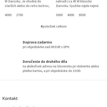
W žiarovku. Je vhodná do
nahradí cca 45 W klasickú
starších alebo do retro lustrov,
žiarovku. Využitie nájde najmä
kde sa nehodia klasické
tam, kde nie je treba vysoký
plastové LED žiarovky a svojim...
4000
2700
svetelný výkon, prípadne vo...
3000
4000
6500
4
položiek celkom
O
v
l
á
Doprava zadarmo
d
pri objednávke nad 49 EUR s DPH
a
c
i
Doručenie do druhého dňa
e
na akúkoľvek adresu na Slovensku pri dobierke alebo
p
platbe kartou, a pri objednávke do 10:00.
r
v
Z
k
á
y
v
p
ý
ä
Kontakt
p
t
i