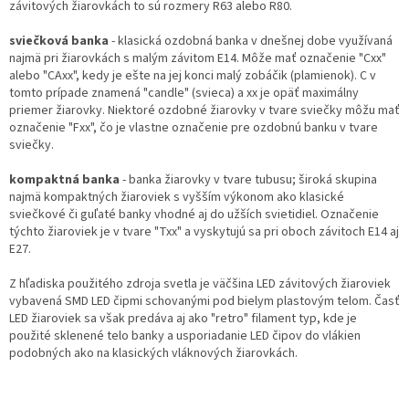
závitových žiarovkách to sú rozmery R63 alebo R80.
sviečková banka
- klasická ozdobná banka v dnešnej dobe využívaná
najmä pri žiarovkách s malým závitom E14. Môže mať označenie "Cxx"
alebo "CAxx", kedy je ešte na jej konci malý zobáčik (plamienok). C v
tomto prípade znamená "candle" (svieca) a xx je opäť maximálny
priemer žiarovky. Niektoré ozdobné žiarovky v tvare sviečky môžu mať
označenie "Fxx", čo je vlastne označenie pre ozdobnú banku v tvare
sviečky.
kompaktná banka
- banka žiarovky v tvare tubusu; široká skupina
najmä kompaktných žiaroviek s vyšším výkonom ako klasické
sviečkové či guľaté banky vhodné aj do užších svietidiel. Označenie
týchto žiaroviek je v tvare "Txx" a vyskytujú sa pri oboch závitoch E14 aj
E27.
Z hľadiska použitého zdroja svetla je väčšina LED závitových žiaroviek
vybavená SMD LED čipmi schovanými pod bielym plastovým telom. Časť
LED žiaroviek sa však predáva aj ako "retro" filament typ, kde je
použité sklenené telo banky a usporiadanie LED čipov do vlákien
podobných ako na klasických vláknových žiarovkách.