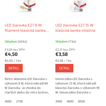
s
p
r
o
d
LED žiarovka E27 8 W
LED žiarovka E27 15 W
u
filament klasická banka
klasická banka mliečna
k
sklenená
t
Skladom
(16 ks)
Skladom
(7 ks)
o
€3,66 bez DPH
€2,91 bez DPH
v
€4,50
€3,58
Jednotková
Jednotková
€4,50 / 1 ks
€3,58 / 1 ks
cena:
cena:
DETAIL
DETAIL
Retro sklenená LED žiarovka s
Univerzálna LED žiarovka s
výkonom 8 W, ktorá nahradí 60
výkonom 15 W, ktorá nahradí
W žiarovku. Je vhodná do
klasickú žiarovku s výkonom 95
starších alebo do retro lustrov,
W. Univerzálna žiarovka s
kde sa nehodia klasické
vysokým výkonom vhodná do
plastové LED žiarovky a svojim...
4000
2700
akéhokoľvek priestoru a
3000
4000
6500
svietidla.