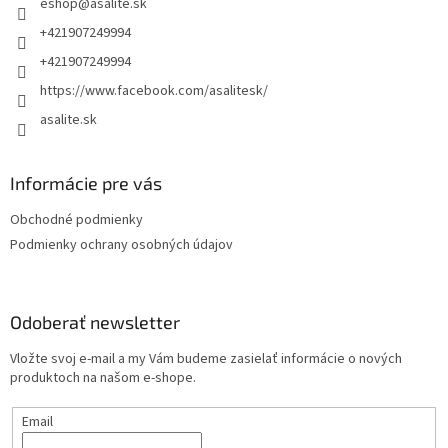
eshop
@
asalite.sk
i
s
e
u
+421907249994
+421907249994
https://www.facebook.com/asalitesk/
asalite.sk
Informácie pre vás
Obchodné podmienky
Podmienky ochrany osobných údajov
Odoberať newsletter
Vložte svoj e-mail a my Vám budeme zasielať informácie o nových
produktoch na našom e-shope.
Email