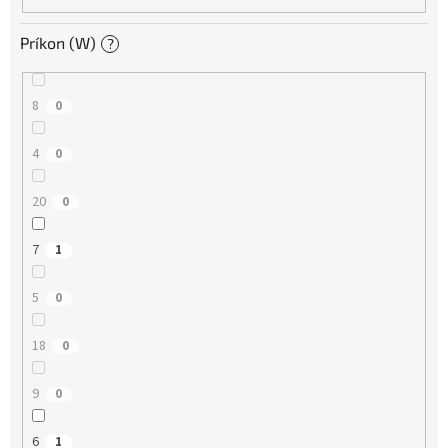
Príkon (W)
?
8
0
4
0
20
0
7
1
5
0
18
0
9
0
6
1