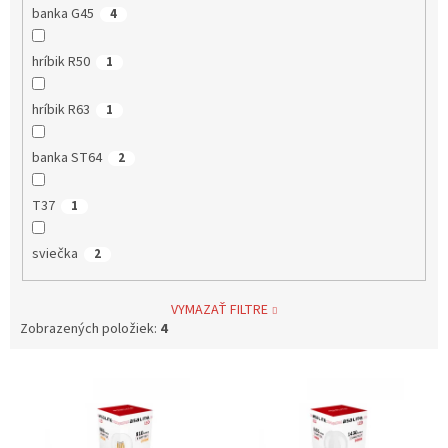
banka G45
4
hríbik R50
1
hríbik R63
1
banka ST64
2
T37
1
sviečka
2
VYMAZAŤ FILTRE
Zobrazených položiek:
4
V
ý
p
i