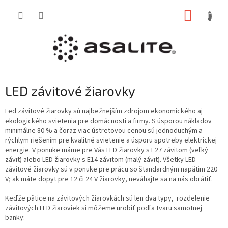
Prejsť
NÁKUP
na
obsah
KOŠÍK
LED závitové žiarovky
Led závitové žiarovky sú najbežnejším zdrojom ekonomického aj
ekologického svietenia pre domácnosti a firmy. S úsporou nákladov
minimálne 80 % a čoraz viac ústretovou cenou sú jednoduchým a
rýchlym riešením pre kvalitné svietenie a úsporu spotreby elektrickej
energie. V ponuke máme pre Vás LED žiarovky s E27 závitom (veľký
závit) alebo LED žiarovky s E14 závitom (malý závit). Všetky LED
závitové žiarovky sú v ponuke pre prácu so štandardným napätím 220
V; ak máte dopyt pre 12 či 24 V žiarovky, neváhajte sa na nás obrátiť.
Keďže pätice na závitových žiarovkách sú len dva typy, rozdelenie
závitových LED žiaroviek si môžeme urobiť podľa tvaru samotnej
banky: